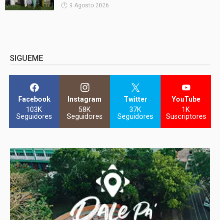
9 Agosto 2026
SIGUEME
Facebook
Instagram
Twitter
YouTube
103K
58K
37K
1K
Seguidores
Seguidores
Seguidores
Suscriptores