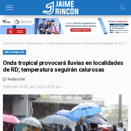
Jaime Rincon
>
Nacionales
>
Onda tropical provocará lluvias en localidades de RD; temperatura seguirán calurosas
NACIONALES
Onda tropical provocará lluvias en localidades
de RD; temperatura seguirán calurosas
Redacción
Publicado el
08, Jul. 2023 a 9:02 am