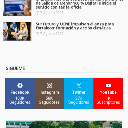
de Salida de Menor 100 % Digital e inicia el
servicio con tarifa oficial
7 Agosto 2026
Sur Futuro y UCNE impulsan alianza para
fortalecer formación y acción climática
7 Agosto 2026
SIGUEME
Facebook
Instagram
Twitter
YouTube
103K
58K
37K
1K
Seguidores
Seguidores
Seguidores
Suscriptores