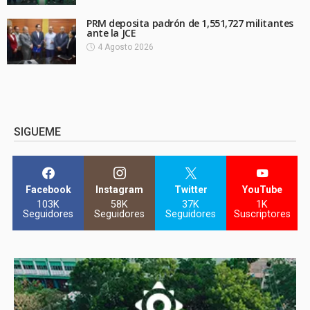
PRM deposita padrón de 1,551,727 militantes
ante la JCE
4 Agosto 2026
SIGUEME
Facebook
Instagram
Twitter
YouTube
103K
58K
37K
1K
Seguidores
Seguidores
Seguidores
Suscriptores