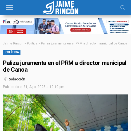
Jaime Rincon
>
Política
>
Paliza juramenta en el PRM a director municipal de Canoa
POLÍTICA
Paliza juramenta en el PRM a director municipal
de Canoa
Redacción
Publicado el
31, Ago. 2025 a 12:10 pm