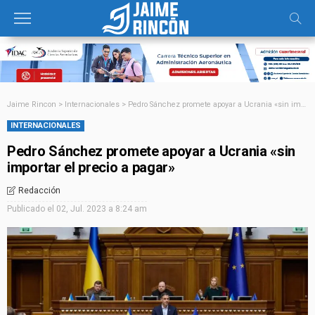
Jaime Rincon
>
Internacionales
>
Pedro Sánchez promete apoyar a Ucrania «sin importar el precio a pagar»
INTERNACIONALES
Pedro Sánchez promete apoyar a Ucrania «sin
importar el precio a pagar»
Redacción
Publicado el
02, Jul. 2023 a 8:24 am