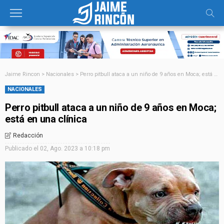
Jaime Rincon
>
Nacionales
>
Perro pitbull ataca a un niño de 9 años en Moca; está en una clínica
NACIONALES
Perro pitbull ataca a un niño de 9 años en Moca;
está en una clínica
Redacción
Publicado el
02, Ago. 2023 a 10:18 pm