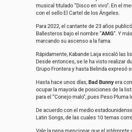
musical titulado “Disco en vivo”. En el me
con el sello El Cartel de los Ángeles.
Para 2022, el cantante de 23 años public
Ballesteros bajo el nombre “
AMG
”. Y má
marcando su ascenso a la fama.
Rápidamente, Kabande Laija escaló las li
Desde entonces, se le ha visto realizar d
Grupo Frontera y hasta Belinda expresó s
Hasta hace unos días,
Bad Bunny
era con
ocupar la mayoría de posiciones de la lis
para el “Conejo malo”, pues Peso Pluma le
De acuerdo con el medio estadounidens
Latin Songs, de las cuales 10 temas cor
Vale la pena mencionar que el intérprete d