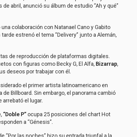
s de abril, anunció su álbum de estudio “Ah y qué”
ó una colaboración con Natanael Cano y Gabito
s tarde estrenó el tema “Delivery” junto a Alemán,
stas de reproducción de plataformas digitales.
uetos con figuras como Becky G, El Alfa,
Bizarrap
,
us deseos por trabajar con él.
siderado el primer artista latinoamericano en
ta de Billboard. Sin embargo, el panorama cambió
 arrebató el lugar.
e,
“Doble P”
ocupa 25 posiciones del chart Hot
responden a “Génesis”.
e “Por las noches” hizo su entrada triunfal a la