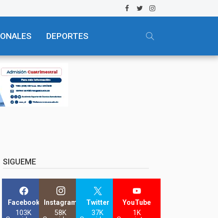
IONALES
DEPORTES
SIGUEME
Facebook
Instagram
Twitter
YouTube
103K
58K
37K
1K