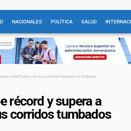
AD
NACIONALES
POLÍTICA
SALUD
INTERNAC
upera a Bad Bunny con sus corridos tumbados en Billboard
 récord y supera a
s corridos tumbados