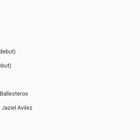
(debut)
ebut)
o Ballesteros
 Jaziel Avilez