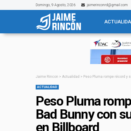
Domingo, 9 Agosto, 2026
jaimerinconrd@gmail.com
ACTUALID
Jaime Rincon
>
Actualidad
>
Peso Pluma rompe récord y s
ACTUALIDAD
Peso Pluma rompe
Bad Bunny con su
en Billboard