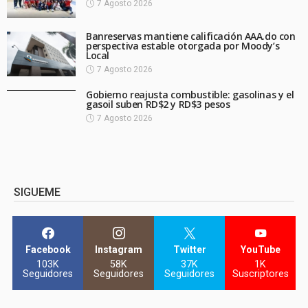
7 Agosto 2026
Banreservas mantiene calificación AAA.do con
perspectiva estable otorgada por Moody’s
Local
7 Agosto 2026
Gobierno reajusta combustible: gasolinas y el
gasoil suben RD$2 y RD$3 pesos
7 Agosto 2026
SIGUEME
Facebook
Instagram
Twitter
YouTube
103K
58K
37K
1K
Seguidores
Seguidores
Seguidores
Suscriptores