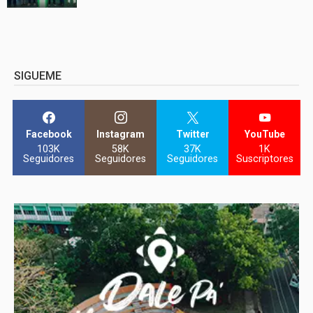
SIGUEME
Facebook
Instagram
Twitter
YouTube
103K
58K
37K
1K
Seguidores
Seguidores
Seguidores
Suscriptores