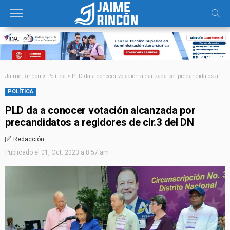
Jaime Rincon
>
Política
>
PLD da a conocer votación alcanzada por precandidatos a regidores de cir.3 del DN
POLÍTICA
PLD da a conocer votación alcanzada por
precandidatos a regidores de cir.3 del DN
Redacción
Publicado el
01, Oct. 2023 a 8:57 am