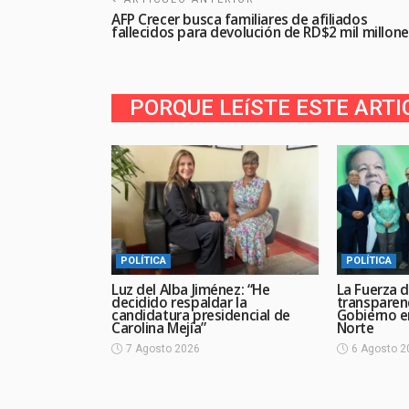
AFP Crecer busca familiares de afiliados
fallecidos para devolución de RD$2 mil millon
PORQUE LEíSTE ESTE ARTI
POLÍTICA
POLÍTICA
Luz del Alba Jiménez: “He
La Fuerza d
decidido respaldar la
transparen
candidatura presidencial de
Gobierno en
Carolina Mejía”
Norte
7 Agosto 2026
6 Agosto 2