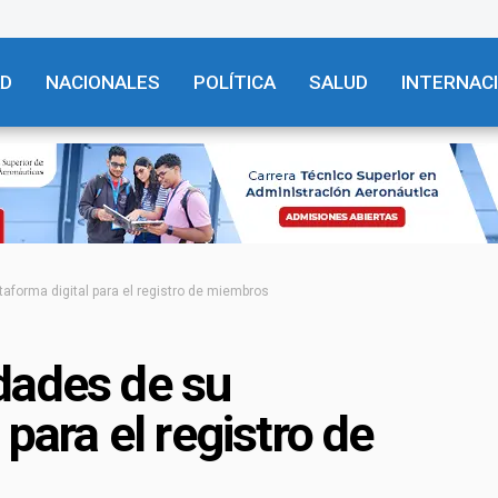
AD
NACIONALES
POLÍTICA
SALUD
INTERNAC
aforma digital para el registro de miembros
dades de su
 para el registro de