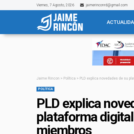
Viernes, 7 Agosto, 2026
jaimerinconrd@gmail.com
ACTUALID
Jaime Rincon
>
Política
>
PLD explica novedades de su plat
POLÍTICA
PLD explica nove
plataforma digital
miembros