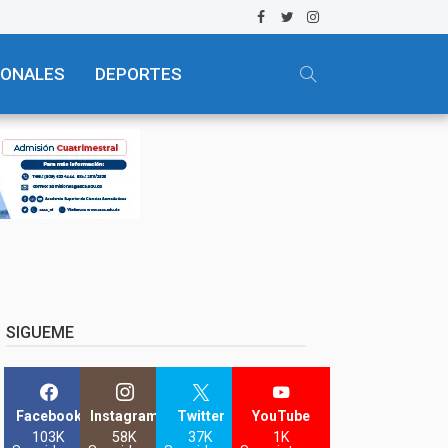
IONALES
DEPORTES
SIGUEME
Facebook
Instagram
Twitter
YouTube
103K
58K
37K
1K