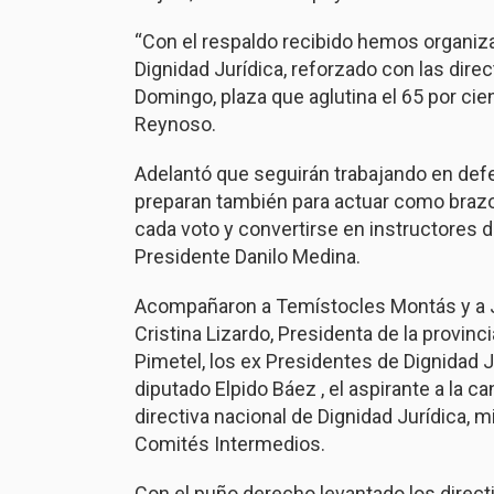
“Con el respaldo recibido hemos organiza
Dignidad Jurídica, reforzado con las dire
Domingo, plaza que aglutina el 65 por cie
Reynoso.
Adelantó que seguirán trabajando en def
preparan también para actuar como brazo 
cada voto y convertirse en instructores d
Presidente Danilo Medina.
Acompañaron a Temístocles Montás y a Jo
Cristina Lizardo, Presidenta de la provin
Pimetel, los ex Presidentes de Dignidad J
diputado Elpido Báez , el aspirante a la c
directiva nacional de Dignidad Jurídica,
Comités Intermedios.
Con el puño derecho levantado los directi