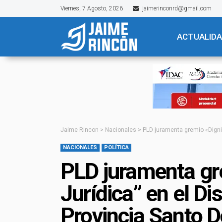
Viernes, 7 Agosto, 2026
jaimerinconrd@gmail.com
ACTUALID
Jaime Rincon
>
Nacionales
>
PLD juramenta gremio «Dignid
NACIONALES
POLÍTICA
PLD juramenta gr
Jurídica” en el Di
Provincia Santo 