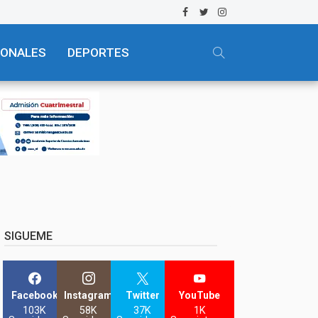
IONALES
DEPORTES
SIGUEME
Facebook
Instagram
Twitter
YouTube
103K
58K
37K
1K