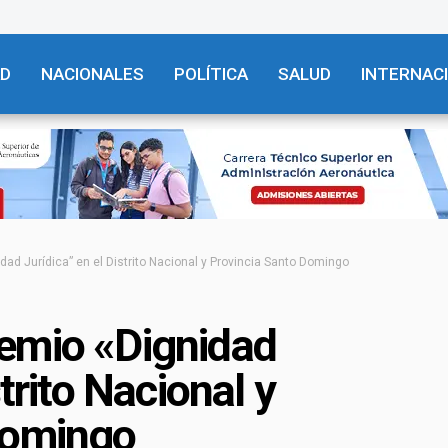
AD
NACIONALES
POLÍTICA
SALUD
INTERNAC
ad Jurídica” en el Distrito Nacional y Provincia Santo Domingo
emio «Dignidad
strito Nacional y
Domingo