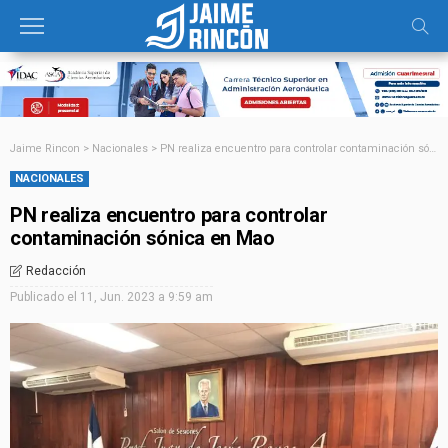
Jaime Rincon
>
Nacionales
>
PN realiza encuentro para controlar contaminación sónica en Mao
NACIONALES
PN realiza encuentro para controlar
contaminación sónica en Mao
Redacción
Publicado el
11, Jun. 2023 a 9:59 am