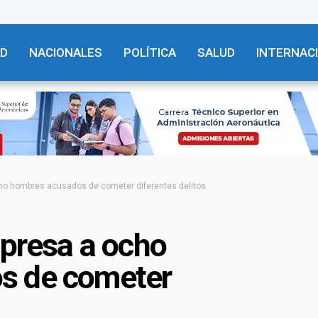
AD
NACIONALES
POLÍTICA
SALUD
INTERNAC
cho hombres acusados de cometer diferentes delitos
apresa a ocho
s de cometer