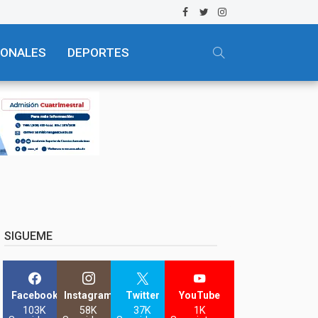
IONALES
DEPORTES
SIGUEME
Facebook
Instagram
Twitter
YouTube
103K
58K
37K
1K