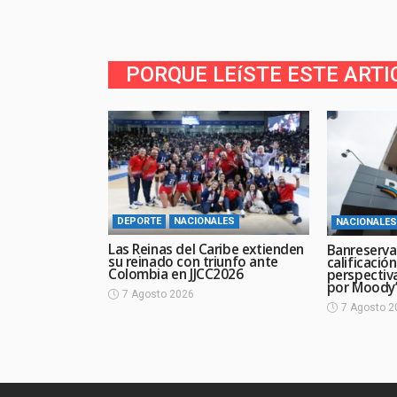
PORQUE LEíSTE ESTE ARTI
DEPORTE
NACIONALES
NACIONALES
Las Reinas del Caribe extienden
Banreserva
su reinado con triunfo ante
calificació
Colombia en JJCC2026
perspectiv
por Moody’
7 Agosto 2026
7 Agosto 2