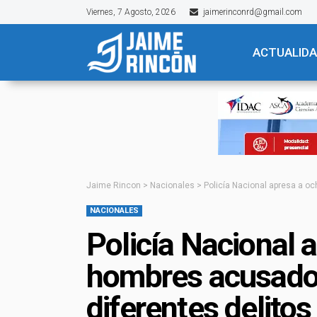
Viernes, 7 Agosto, 2026
jaimerinconrd@gmail.com
ACTUALID
Jaime Rincon
>
Nacionales
>
Policía Nacional apresa a o
NACIONALES
Policía Nacional 
hombres acusado
diferentes delitos