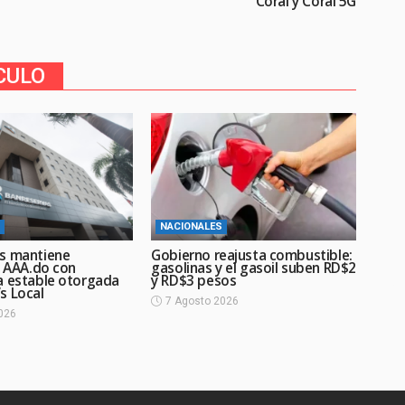
Coral y Coral 5G
CULO
NACIONALES
s mantiene
Gobierno reajusta combustible:
n AAA.do con
gasolinas y el gasoil suben RD$2
a estable otorgada
y RD$3 pesos
s Local
7 Agosto 2026
026