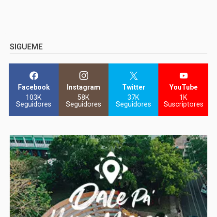
SIGUEME
Facebook
Instagram
Twitter
YouTube
103K
58K
37K
1K
Seguidores
Seguidores
Seguidores
Suscriptores