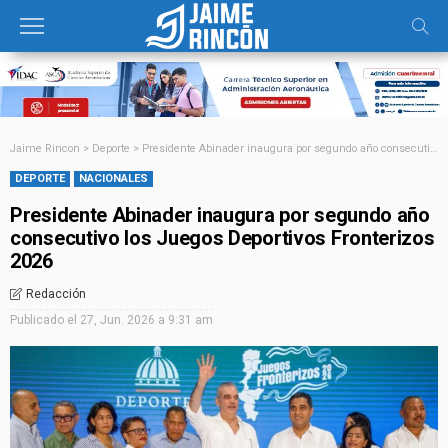
Jaime Rincon
>
Deporte
>
Presidente Abinader inaugura por segundo año consecutivo los Juegos Deportivos Fronterizos 2026
DEPORTE
NACIONALES
Presidente Abinader inaugura por segundo año
consecutivo los Juegos Deportivos Fronterizos
2026
Redacción
Publicado el
27, Jun. 2026 a 9:31 am