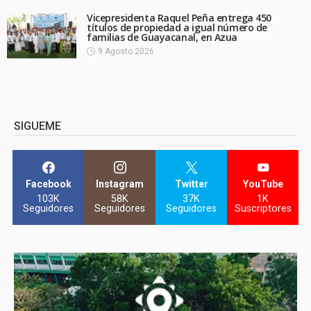
Vicepresidenta Raquel Peña entrega 450
títulos de propiedad a igual número de
familias de Guayacanal, en Azua
9 Agosto 2026
SIGUEME
Facebook
Instagram
Twitter
YouTube
103K
58K
37K
1K
Seguidores
Seguidores
Seguidores
Suscriptores