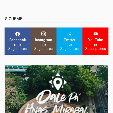
SIGUEME
Facebook
Instagram
Twitter
YouTube
103K
58K
37K
1K
Seguidores
Seguidores
Seguidores
Suscriptores