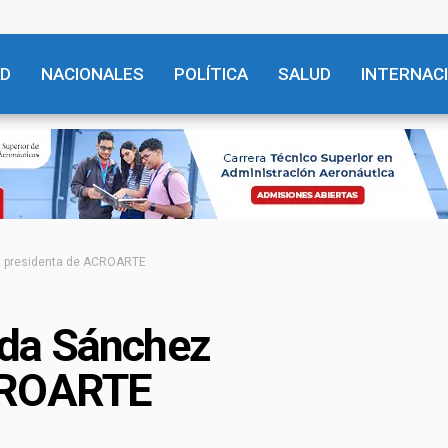
AD
NACIONALES
POLÍTICA
SALUD
INTERNAC
 presidenta de ACROARTE
da Sánchez
CROARTE