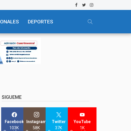
IONALES
DEPORTES
SIGUEME
Facebook
Instagram
Twitter
YouTube
103K
58K
37K
1K