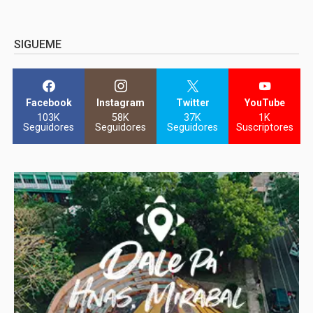
SIGUEME
Facebook
Instagram
Twitter
YouTube
103K
58K
37K
1K
Seguidores
Seguidores
Seguidores
Suscriptores