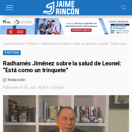
Jaime Rincon
>
Política
>
Radhamés Jiménez sobre la salud de Leonel: “Está como un trinquete”
POLÍTICA
Radhamés Jiménez sobre la salud de Leonel:
“Está como un trinquete”
Redacción
Publicado el
18, Jun. 2026 a 12:03 pm