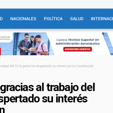
AD
NACIONALES
POLÍTICA
SALUD
INTERNAC
trabajo del TC la gente ha despertado su interés por la Constitución
racias al trabajo del
spertado su interés
ón