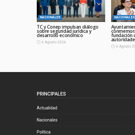
NACIONALES
NACIONALES
TC y Conep impulsan diálogo
Ayuntamie
sobre seguridad jurídica y
conmemora
desarrollo económico
fundación 
autoridade
6 Agosto 2026
6 Agosto 2
PRINCIPALES
Actualidad
Nacionales
Política