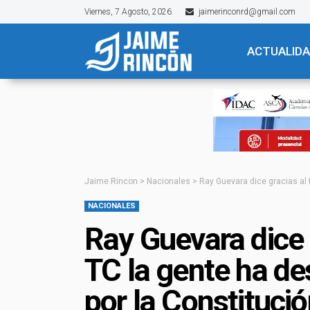
Viernes, 7 Agosto, 2026
jaimerinconrd@gmail.com
ACTUALID
Jaime Rincon
>
Nacionales
>
Ray Guevara dice gracias al 
NACIONALES
Ray Guevara dice g
TC la gente ha de
por la Constituci