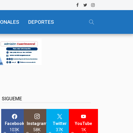
IONALES
DEPORTES
SIGUEME
Facebook
Instagram
Twitter
YouTube
103K
58K
37K
1K