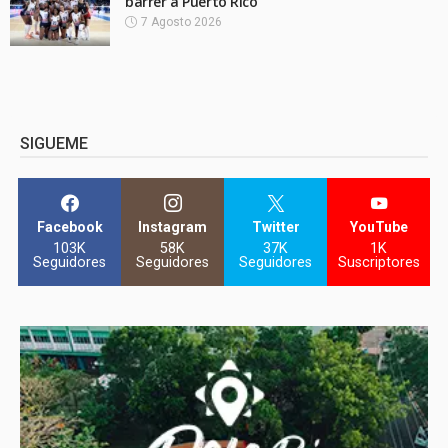
barrer a Puerto Rico
7 Agosto 2026
SIGUEME
Facebook
Instagram
Twitter
YouTube
103K
58K
37K
1K
Seguidores
Seguidores
Seguidores
Suscriptores