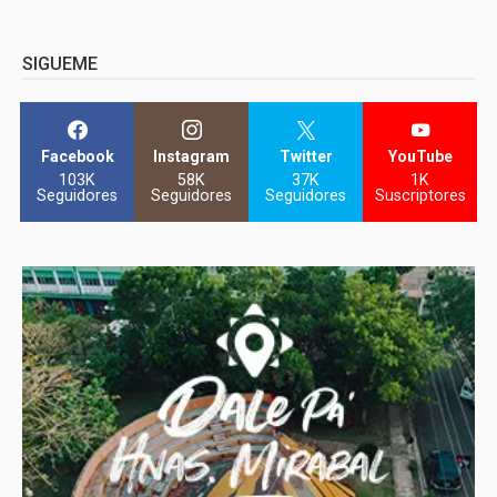
SIGUEME
Facebook
Instagram
Twitter
YouTube
103K
58K
37K
1K
Seguidores
Seguidores
Seguidores
Suscriptores