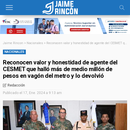
Jaime Rincon
>
Nacionales
>
Reconocen valor y honestidad de agente del CESMET que halló más de medio millón de pesos en vagón del metro y lo devolvió
NACIONALES
Reconocen valor y honestidad de agente del
CESMET que halló más de medio millón de
pesos en vagón del metro y lo devolvió
Redacción
Publicado el
17, Ene. 2024 a 9:13 am