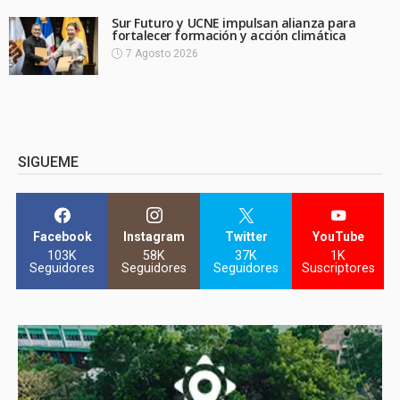
Sur Futuro y UCNE impulsan alianza para
fortalecer formación y acción climática
7 Agosto 2026
SIGUEME
Facebook
Instagram
Twitter
YouTube
103K
58K
37K
1K
Seguidores
Seguidores
Seguidores
Suscriptores