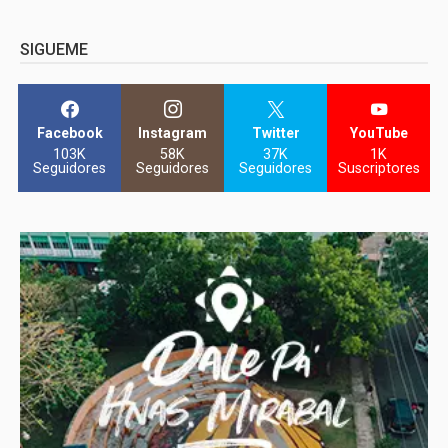
SIGUEME
Facebook
Instagram
Twitter
YouTube
103K
58K
37K
1K
Seguidores
Seguidores
Seguidores
Suscriptores