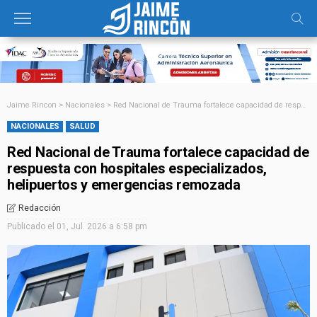
Jaime Rincon
>
Nacionales
>
Red Nacional de Trauma fortalece capacidad de respuesta con hospitales especializados, helipuertos y emergencias remozada
NACIONALES
SALUD
Red Nacional de Trauma fortalece capacidad de
respuesta con hospitales especializados,
helipuertos y emergencias remozada
Redacción
Publicado el
01, Jul. 2026 a 6:58 pm