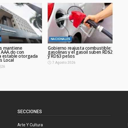
NACIONALES
s mantiene
Gobierno reajusta combustible:
n AAA.do con
gasolinas y el gasoil suben RD$2
a estable otorgada
y RD$3 pesos
s Local
7 Agosto 2026
026
SECCIONES
Arte Y Cultura