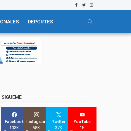
IONALES
DEPORTES
SIGUEME
Facebook
Instagram
Twitter
YouTube
103K
58K
37K
1K