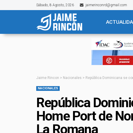
Sábado, 8 Agosto, 2026
jaimerinconrd@gmail.com
ACTUALID
Jaime Rincon
>
Nacionales
>
República Dominicana se co
NACIONALES
República Domini
Home Port de Nor
La Romana