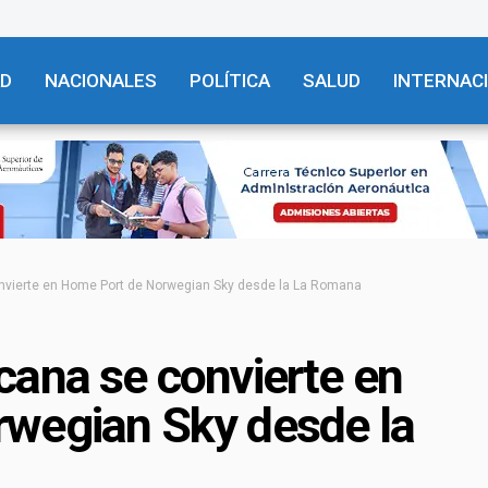
AD
NACIONALES
POLÍTICA
SALUD
INTERNAC
nvierte en Home Port de Norwegian Sky desde la La Romana
cana se convierte en
wegian Sky desde la