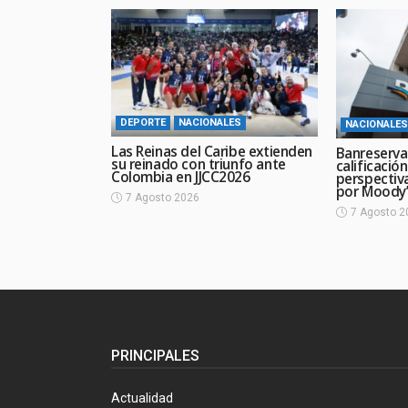
DEPORTE
NACIONALES
NACIONALES
Las Reinas del Caribe extienden
Banreserva
su reinado con triunfo ante
calificació
Colombia en JJCC2026
perspectiv
por Moody’
7 Agosto 2026
7 Agosto 2
PRINCIPALES
Actualidad