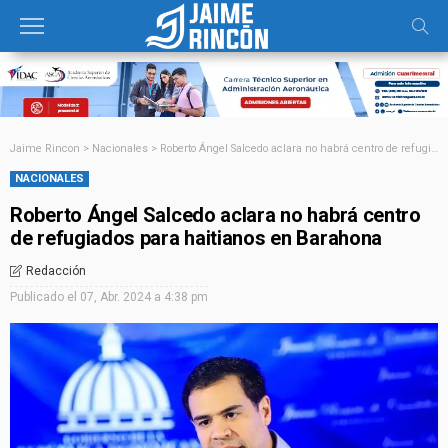
Jaime Rincon
>
Nacionales
>
Roberto Ángel Salcedo aclara no habrá centro de refugiados para haitianos en Barahona
NACIONALES
Roberto Ángel Salcedo aclara no habrá centro
de refugiados para haitianos en Barahona
Redacción
Publicado el
07, Abr. 2024 a 4:38 pm