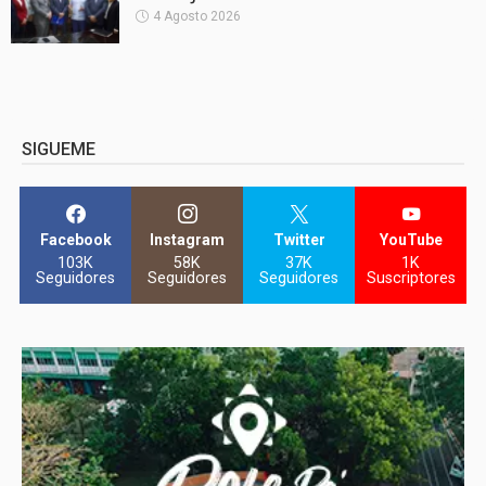
4 Agosto 2026
SIGUEME
Facebook
Instagram
Twitter
YouTube
103K
58K
37K
1K
Seguidores
Seguidores
Seguidores
Suscriptores