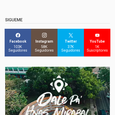
SIGUEME
Facebook
Instagram
Twitter
YouTube
103K
58K
37K
1K
Seguidores
Seguidores
Seguidores
Suscriptores