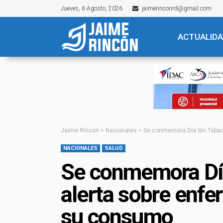
Jueves, 6 Agosto, 2026
jaimerinconrd@gmail.com
ACTUALID
Jaime Rincon
>
Nacionales
>
Se conmemora Día Sin Tabac
NACIONALES
SALUD
Se conmemora Dí
alerta sobre enfe
su consumo