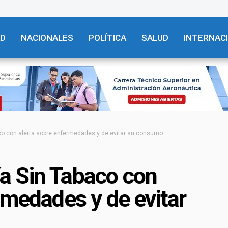
AD
NACIONALES
POLÍTICA
SALUD
INTERNAC
o con alerta sobre enfermedades y de evitar su consumo
a Sin Tabaco con
rmedades y de evitar