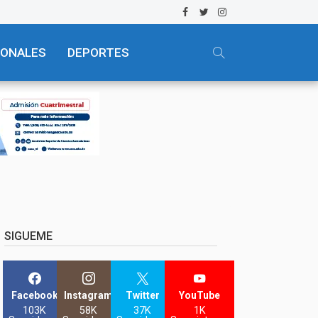
IONALES
DEPORTES
SIGUEME
Facebook
Instagram
Twitter
YouTube
103K
58K
37K
1K