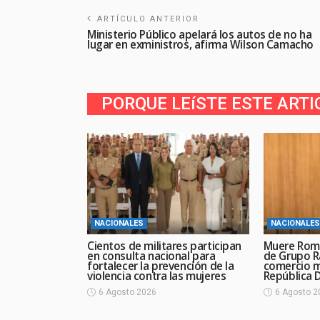
ARTÍCULO ANTERIOR
Ministerio Público apelará los autos de no ha
lugar en exministros, afirma Wilson Camacho
PORQUE LEíSTE ESTE ARTI
NACIONALES
NACIONALES
Cientos de militares participan
Muere Rom
en consulta nacional para
de Grupo R
fortalecer la prevención de la
comercio 
violencia contra las mujeres
República 
6 Agosto 2026
6 Agosto 2