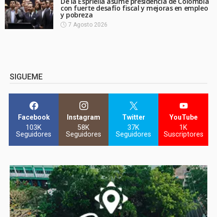
De la Espriella asume presidencia de Colombia
con fuerte desafío fiscal y mejoras en empleo
y pobreza
7 Agosto 2026
SIGUEME
Facebook
Instagram
Twitter
YouTube
103K
58K
37K
1K
Seguidores
Seguidores
Seguidores
Suscriptores