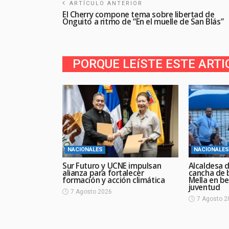
ARTÍCULO ANTERIOR
El Cherry compone tema sobre libertad de
Onguito a ritmo de “En el muelle de San Blás”
PORQUE LEíSTE ESTE ARTI
NACIONALES
NACIONALES
Sur Futuro y UCNE impulsan
Alcaldesa 
alianza para fortalecer
cancha de b
formación y acción climática
Mella en be
juventud
7 Agosto 2026
7 Agosto 2