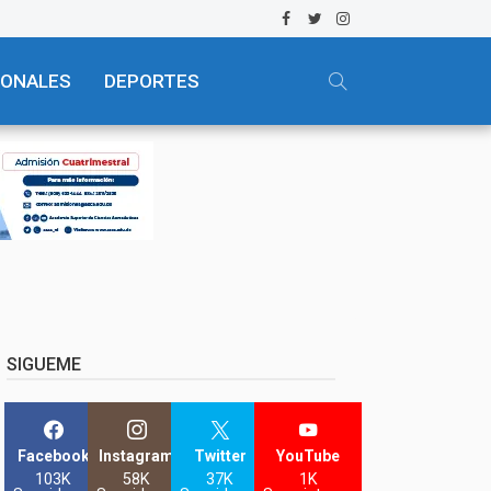
IONALES
DEPORTES
SIGUEME
Facebook
Instagram
Twitter
YouTube
103K
58K
37K
1K