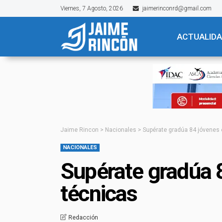
Viernes, 7 Agosto, 2026
jaimerinconrd@gmail.com
ACTUALID
Jaime Rincon
>
Nacionales
>
Supérate gradúa 84 jóvenes 
NACIONALES
Supérate gradúa 
técnicas
Redacción