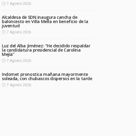
7 Agosto 2026
Alcaldesa de SDN inaugura cancha de
baloncesto en Villa Mella en beneficio de la
juventud
7 Agosto 2026
Luz del Alba Jiménez: “He decidido respaldar
la candidatura presidencial de Carolina
Mejía”
7 Agosto 2026
Indomet pronostica mañana mayormente
soleada, con chubascos dispersos en la tarde
7 Agosto 2026