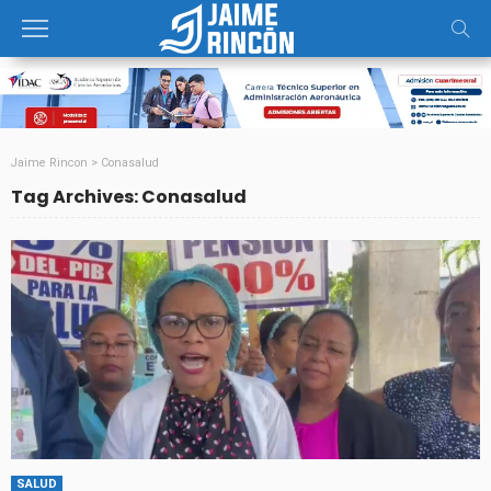
Jaime Rincon
>
Conasalud
Tag Archives: Conasalud
SALUD