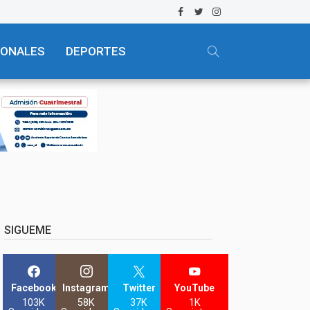
IONALES
DEPORTES
SIGUEME
Facebook
Instagram
Twitter
YouTube
103K
58K
37K
1K