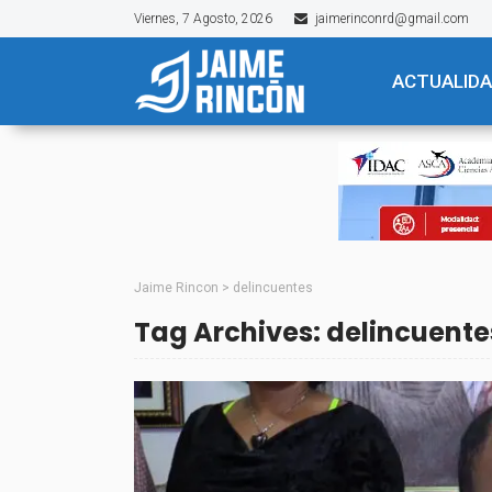
Viernes, 7 Agosto, 2026
jaimerinconrd@gmail.com
ACTUALID
Jaime Rincon
>
delincuentes
Tag Archives: delincuente