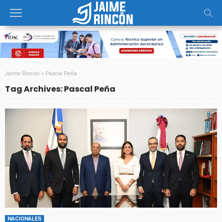
Jaime Rincon
>
Pascal Peña
Tag Archives: Pascal Peña
NACIONALES