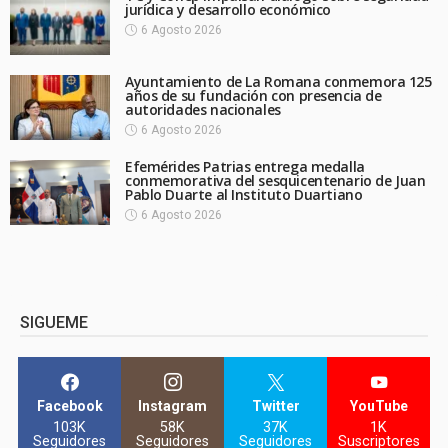
jurídica y desarrollo económico
6 Agosto 2026
Ayuntamiento de La Romana conmemora 125
años de su fundación con presencia de
autoridades nacionales
6 Agosto 2026
Efemérides Patrias entrega medalla
conmemorativa del sesquicentenario de Juan
Pablo Duarte al Instituto Duartiano
6 Agosto 2026
SIGUEME
Facebook
Instagram
Twitter
YouTube
103K
58K
37K
1K
Seguidores
Seguidores
Seguidores
Suscriptores