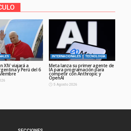
CULO
NALES
INTERNACIONALES
TECNOLOGÍA
n XIV viajará a
Meta lanza su primer agente de
gentina y Perú del 6
IA para programación para
oviembre
competir con Anthropic y
OpenAI
026
5 Agosto 2026
SECCIONES