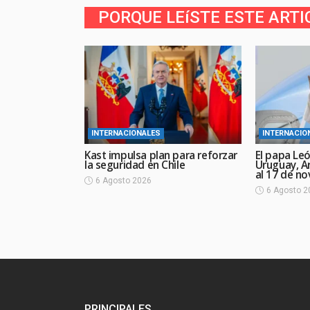
PORQUE LEíSTE ESTE ARTI
INTERNACIONALES
INTERNACIO
Kast impulsa plan para reforzar
El papa Leó
la seguridad en Chile
Uruguay, Ar
al 17 de n
6 Agosto 2026
6 Agosto 2
PRINCIPALES