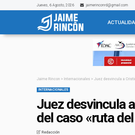
Jueves, 6 Agosto, 2026
jaimerinconrd@gmail.com
ACTUALID
Jaime Rincon
>
Internacionales
>
Juez desvincula a Cristi
INTERNACIONALES
Juez desvincula a
del caso «ruta del
Redacción