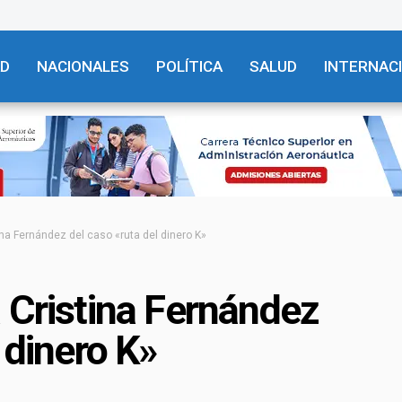
AD
NACIONALES
POLÍTICA
SALUD
INTERNAC
na Fernández del caso «ruta del dinero K»
 Cristina Fernández
 dinero K»