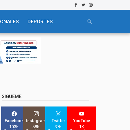
IONALES
DEPORTES
SIGUEME
Facebook
Instagram
Twitter
YouTube
103K
58K
37K
1K