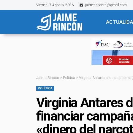
Viernes, 7 Agosto, 2026
jaimerinconrd@gmail.com
ACTUALID
Jaime Rincon
>
Política
>
Virginia Antares dice se debe de
POLÍTICA
Virginia Antares d
financiar campaña
«dinero del narcot