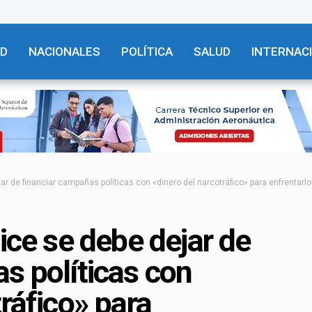
AD
NACIONALES
POLÍTICA
SALUD
INTERNAC
jar de financiar campañas políticas con «dinero del narcotráfico» para enfrentarlo
ice se debe dejar de
s políticas con
ráfico» para