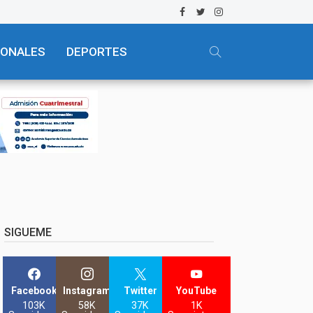
IONALES
DEPORTES
SIGUEME
Facebook
Instagram
Twitter
YouTube
103K
58K
37K
1K