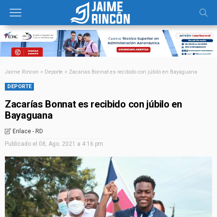
Jaime Rincon
>
Deporte
>
Zacarías Bonnat es recibido con júbilo en Bayaguana
DEPORTE
Zacarías Bonnat es recibido con júbilo en
Bayaguana
Enlace - RD
Publicado el
08, Ago. 2021 a 4:16 pm