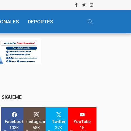
IONALES
DEPORTES
SIGUEME
Facebook
Instagram
Twitter
YouTube
103K
58K
37K
1K