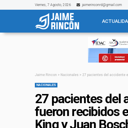
Viernes, 7 Agosto, 2026
jaimerinconrd@gmail.com
ACTUALID
Jaime Rincon
>
Nacionales
>
27 pacientes del accidente e
NACIONALES
27 pacientes del 
fueron recibidos e
King y Juan Bosc