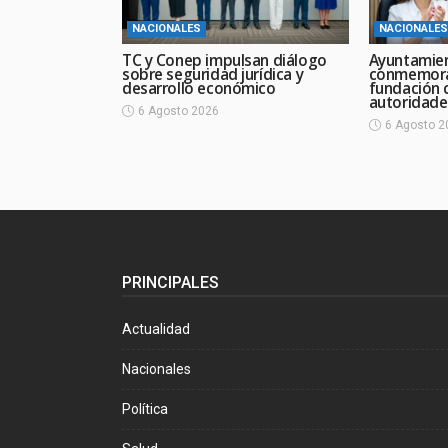
NACIONALES
NACIONALES
TC y Conep impulsan diálogo
Ayuntamie
sobre seguridad jurídica y
conmemora
desarrollo económico
fundación 
autoridade
6 Agosto 2026
6 Agosto 2
PRINCIPALES
Actualidad
Nacionales
Política