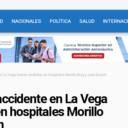
AD
NACIONALES
POLÍTICA
SALUD
INTERNAC
n La Vega fueron recibidos en hospitales Morillo King y Juan Bosch
accidente en La Vega
n hospitales Morillo
h