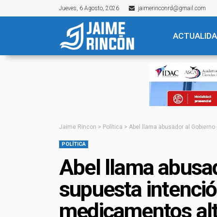
Jueves, 6 Agosto, 2026
jaimerinconrd@gmail.com
ACTUALID
Jaime Rincon
>
Política
>
Abel llama abusador al Gobierno
POLÍTICA
Abel llama abusad
supuesta intenció
medicamentos alt