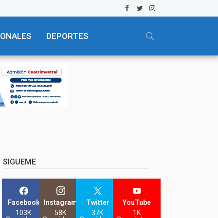
IONALES
DEPORTES
SIGUEME
Facebook
Instagram
Twitter
YouTube
103K
58K
37K
1K