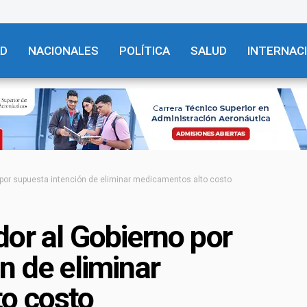
AD
NACIONALES
POLÍTICA
SALUD
INTERNAC
 por supuesta intención de eliminar medicamentos alto costo
or al Gobierno por
n de eliminar
o costo