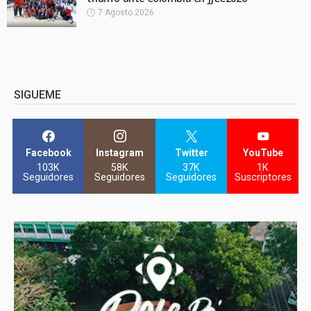
7 Agosto 2026
SIGUEME
Facebook
Instagram
Twitter
YouTube
103K
58K
37K
1K
Seguidores
Seguidores
Seguidores
Suscriptores