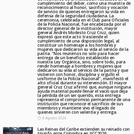
cumplimiento del deber, como una muestra de
reconocimiento al honor, sacrificio y vocación
de servicio de quienes entregaron su vida en
defensa de la seguridad ciudadana. La
ceremonia, celebrada en el Club para Oficiales
de la Policía Nacional, fue encabezada por el
director general de la institución, mayor
general Andrés Modesto Cruz Cruz, quien
expresó que este acto trasciende el
cumplimiento de una disposición legal, al
constituir un homenaje a los hombres y
mujeres que dedicaron su vida al servicio de la
patria. “Nos reunimos no solo para hacer
entrega de un beneficio establecido en
nuestra Ley Orgánica, sino, sobre todo, para
rendir homenaje a hombres y mujeres que
dedicaron su vida al servicio de la patria y que
vistieron con honor, disciplina y orgullo el
uniforme de la Policía Nacional”, manifestó el
alto oficial durante su intervención. El mayor
general Cruz Cruz afirmó que, aunque ninguna
ayuda material puede llenar el vacío que deja
la pérdida de un ser querido, esta entrega
representa el compromiso permanente de una
institución que reconoce el sacrificio de sus
miembros y mantiene vivo el legado de
quienes sirvieron con valentía y entrega.
8 Agosto 2026
Las Reinas del Caribe extienden su reinado con
triunfo ante Colombia en JJCC2026