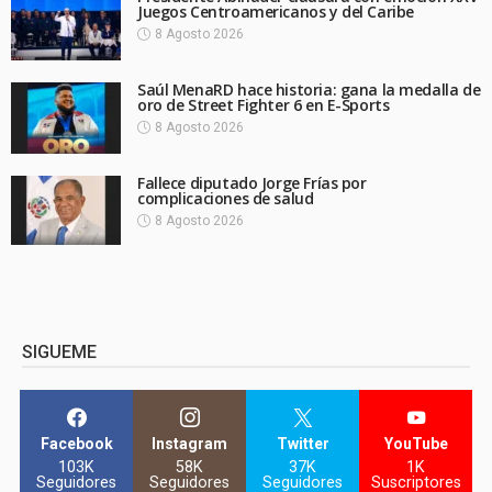
Juegos Centroamericanos y del Caribe
8 Agosto 2026
Saúl MenaRD hace historia: gana la medalla de
oro de Street Fighter 6 en E-Sports
8 Agosto 2026
Fallece diputado Jorge Frías por
complicaciones de salud
8 Agosto 2026
SIGUEME
Facebook
Instagram
Twitter
YouTube
103K
58K
37K
1K
Seguidores
Seguidores
Seguidores
Suscriptores