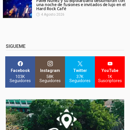
Pavel Núñez y su Bipolarband deslumbran con
una noche de fusiones e invitados de lujo en el
Hard Rock Café
4 Agosto 2026
SIGUEME
Facebook
Instagram
Twitter
YouTube
103K
58K
37K
1K
Seguidores
Seguidores
Seguidores
Suscriptores