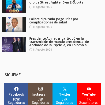
oro de Street Fighter 6 en E-Sports
8 Agosto 2026
Fallece diputado Jorge Frías por
complicaciones de salud
8 Agosto 2026
Presidente Abinader participó en la
transmisión de mando presidencial de
Abelardo de la Espriella, en Colombia
8 Agosto 2026
SIGUEME
Facebook
Instagram
Twitter
YouTube
103K
58K
37K
1K
Seguidores
Seguidores
Seguidores
Suscriptores