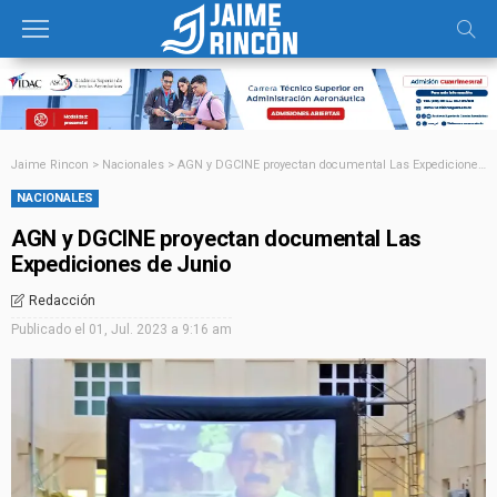
Jaime Rincon
>
Nacionales
>
AGN y DGCINE proyectan documental Las Expediciones de Junio
NACIONALES
AGN y DGCINE proyectan documental Las
Expediciones de Junio
Redacción
Publicado el
01, Jul. 2023 a 9:16 am