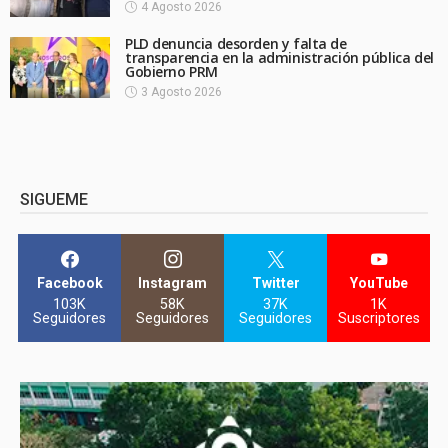
4 Agosto 2026
PLD denuncia desorden y falta de
transparencia en la administración pública del
Gobierno PRM
3 Agosto 2026
SIGUEME
Facebook
Instagram
Twitter
YouTube
103K
58K
37K
1K
Seguidores
Seguidores
Seguidores
Suscriptores