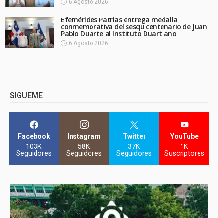
6 Agosto 2026
Efemérides Patrias entrega medalla
conmemorativa del sesquicentenario de Juan
Pablo Duarte al Instituto Duartiano
6 Agosto 2026
SIGUEME
Facebook
Instagram
Twitter
YouTube
103K
58K
37K
1K
Seguidores
Seguidores
Seguidores
Suscriptores