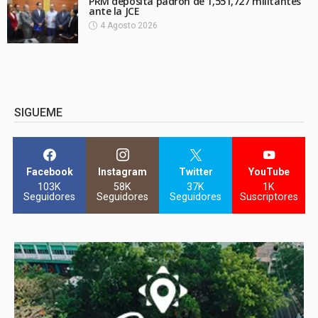
PRM deposita padrón de 1,551,727 militantes
ante la JCE
4 Agosto 2026
SIGUEME
Facebook
Instagram
Twitter
YouTube
103K
58K
37K
1K
Seguidores
Seguidores
Seguidores
Suscriptores