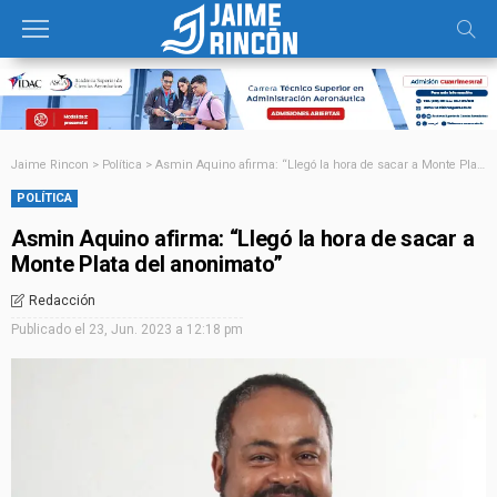
Jaime Rincon
>
Política
>
Asmin Aquino afirma: “Llegó la hora de sacar a Monte Plata del anonimato”
POLÍTICA
Asmin Aquino afirma: “Llegó la hora de sacar a
Monte Plata del anonimato”
Redacción
Publicado el
23, Jun. 2023 a 12:18 pm