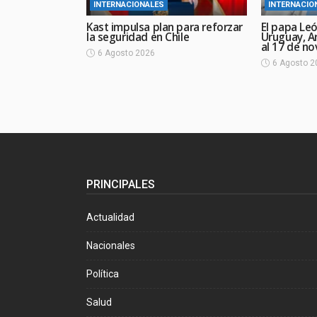
INTERNACIONALES
INTERNACIO
Kast impulsa plan para reforzar
El papa Leó
la seguridad en Chile
Uruguay, Ar
al 17 de n
6 Agosto 2026
6 Agosto 2
PRINCIPALES
Actualidad
Nacionales
Política
Salud