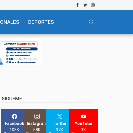
IONALES
DEPORTES
SIGUEME
Facebook
Instagram
Twitter
YouTube
103K
58K
37K
1K