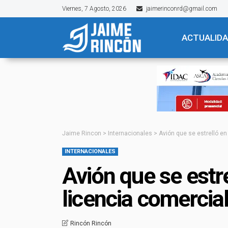
Viernes, 7 Agosto, 2026
jaimerinconrd@gmail.com
ACTUALID
Jaime Rincon
>
Internacionales
>
Avión que se estrelló en
INTERNACIONALES
Avión que se estre
licencia comercia
Rincón Rincón