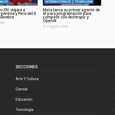
NALES
INTERNACIONALES
TECNOLOGÍA
n XIV viajará a
Meta lanza su primer agente de
gentina y Perú del 6
IA para programación para
oviembre
competir con Anthropic y
OpenAI
026
5 Agosto 2026
SECCIONES
Arte Y Cultura
Ciencia
Educación
Tecnología