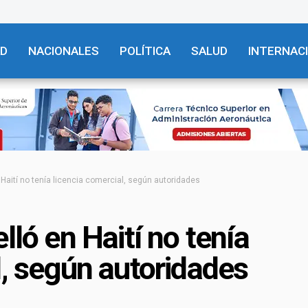
AD
NACIONALES
POLÍTICA
SALUD
INTERNAC
 Haití no tenía licencia comercial, según autoridades
lló en Haití no tenía
l, según autoridades