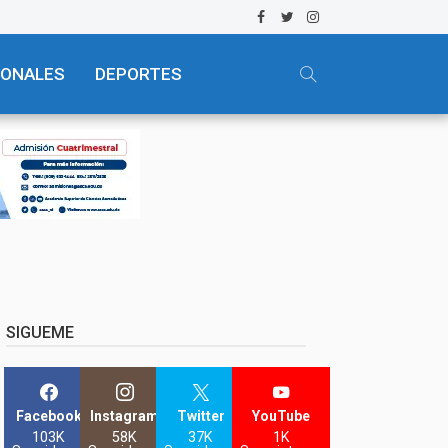
IONALES
DEPORTES
SIGUEME
Facebook
Instagram
Twitter
YouTube
103K
58K
37K
1K