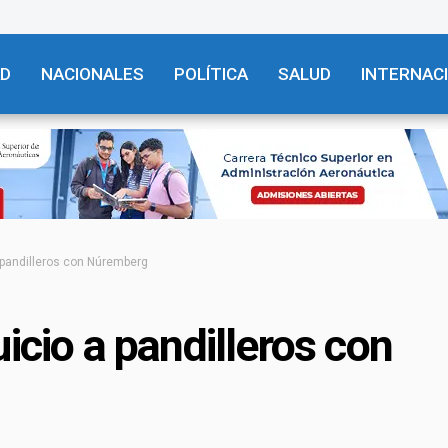
AD
NACIONALES
POLÍTICA
SALUD
INTERNAC
a pandilleros con Núremberg
icio a pandilleros con