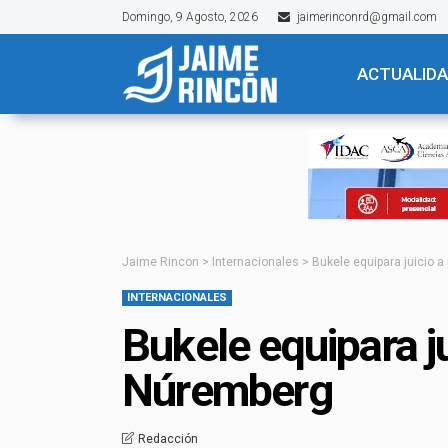
Domingo, 9 Agosto, 2026
jaimerinconrd@gmail.com
ACTUALID
Jaime Rincon
>
Internacionales
>
Bukele equipara juicio 
INTERNACIONALES
Bukele equipara ju
Núremberg
Redacción