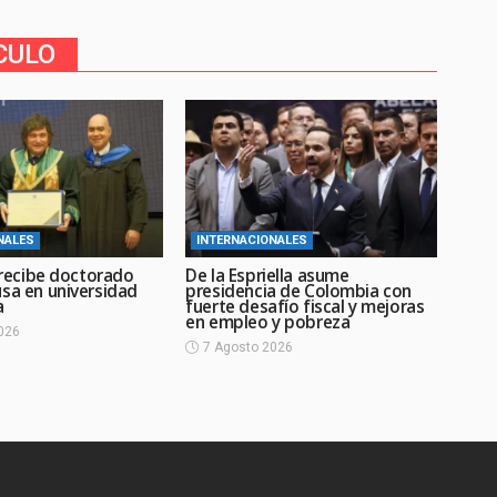
CULO
NALES
INTERNACIONALES
i recibe doctorado
De la Espriella asume
usa en universidad
presidencia de Colombia con
a
fuerte desafío fiscal y mejoras
en empleo y pobreza
026
7 Agosto 2026