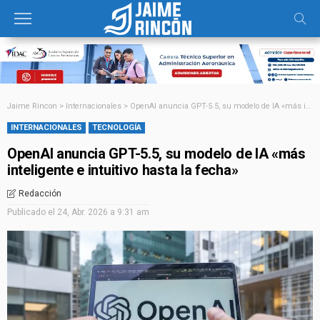
Jaime Rincon
>
Internacionales
>
OpenAI anuncia GPT-5.5, su modelo de IA «más inteligente e intuitivo hasta la fecha»
INTERNACIONALES
TECNOLOGÍA
OpenAI anuncia GPT-5.5, su modelo de IA «más
inteligente e intuitivo hasta la fecha»
Redacción
Publicado el
24, Abr. 2026 a 9:31 am