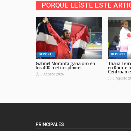
PORQUE LEíSTE ESTE ARTI
DEPORTE
DEPORTE
Gabriel Moronta gana oro en
Thalía Terr
los 400 metros planos
en Karate 
Centroame
6 Agosto 2026
6 Agosto 2
PRINCIPALES