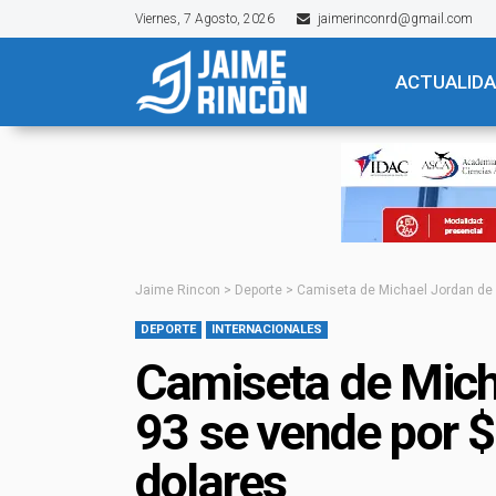
Viernes, 7 Agosto, 2026
jaimerinconrd@gmail.com
ACTUALID
Jaime Rincon
>
Deporte
>
Camiseta de Michael Jordan de l
DEPORTE
INTERNACIONALES
Camiseta de Mich
93 se vende por $
dolares