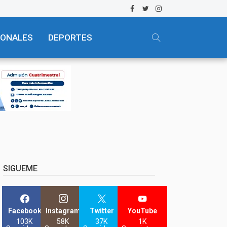
IONALES
DEPORTES
SIGUEME
Facebook
Instagram
Twitter
YouTube
103K
58K
37K
1K