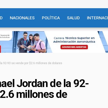
AD
NACIONALES
POLÍTICA
SALUD
INTERNAC
a 92-93 se vende por $2.6 millones de dolares
ael Jordan de la 92-
2.6 millones de