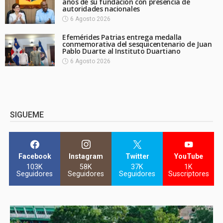
años de su fundación con presencia de
autoridades nacionales
6 Agosto 2026
Efemérides Patrias entrega medalla
conmemorativa del sesquicentenario de Juan
Pablo Duarte al Instituto Duartiano
6 Agosto 2026
SIGUEME
Facebook
Instagram
Twitter
YouTube
103K
58K
37K
1K
Seguidores
Seguidores
Seguidores
Suscriptores